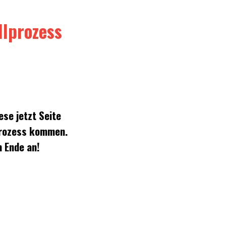
llprozess
ese jetzt Seite
rozess kommen.
m Ende an!