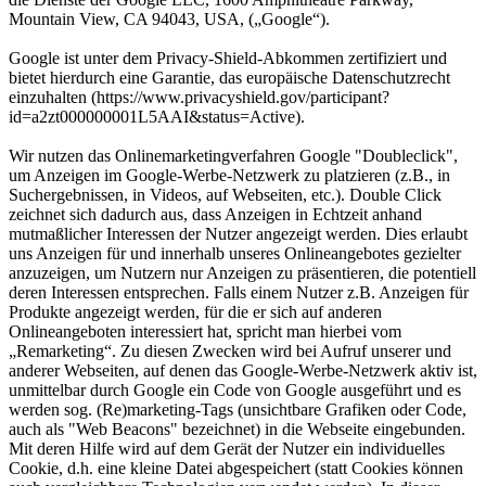
Mountain View, CA 94043, USA, („Google“).
Google ist unter dem Privacy-Shield-Abkommen zertifiziert und
bietet hierdurch eine Garantie, das europäische Datenschutzrecht
einzuhalten (https://www.privacyshield.gov/participant?
id=a2zt000000001L5AAI&status=Active).
Wir nutzen das Onlinemarketingverfahren Google "Doubleclick",
um Anzeigen im Google-Werbe-Netzwerk zu platzieren (z.B., in
Suchergebnissen, in Videos, auf Webseiten, etc.). Double Click
zeichnet sich dadurch aus, dass Anzeigen in Echtzeit anhand
mutmaßlicher Interessen der Nutzer angezeigt werden. Dies erlaubt
uns Anzeigen für und innerhalb unseres Onlineangebotes gezielter
anzuzeigen, um Nutzern nur Anzeigen zu präsentieren, die potentiell
deren Interessen entsprechen. Falls einem Nutzer z.B. Anzeigen für
Produkte angezeigt werden, für die er sich auf anderen
Onlineangeboten interessiert hat, spricht man hierbei vom
„Remarketing“. Zu diesen Zwecken wird bei Aufruf unserer und
anderer Webseiten, auf denen das Google-Werbe-Netzwerk aktiv ist,
unmittelbar durch Google ein Code von Google ausgeführt und es
werden sog. (Re)marketing-Tags (unsichtbare Grafiken oder Code,
auch als "Web Beacons" bezeichnet) in die Webseite eingebunden.
Mit deren Hilfe wird auf dem Gerät der Nutzer ein individuelles
Cookie, d.h. eine kleine Datei abgespeichert (statt Cookies können