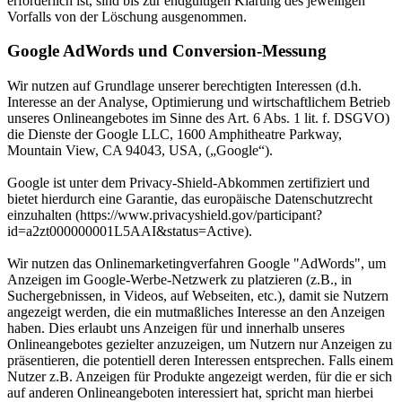
erforderlich ist, sind bis zur endgültigen Klärung des jeweiligen
Vorfalls von der Löschung ausgenommen.
Google AdWords und Conversion-Messung
Wir nutzen auf Grundlage unserer berechtigten Interessen (d.h.
Interesse an der Analyse, Optimierung und wirtschaftlichem Betrieb
unseres Onlineangebotes im Sinne des Art. 6 Abs. 1 lit. f. DSGVO)
die Dienste der Google LLC, 1600 Amphitheatre Parkway,
Mountain View, CA 94043, USA, („Google“).
Google ist unter dem Privacy-Shield-Abkommen zertifiziert und
bietet hierdurch eine Garantie, das europäische Datenschutzrecht
einzuhalten (https://www.privacyshield.gov/participant?
id=a2zt000000001L5AAI&status=Active).
Wir nutzen das Onlinemarketingverfahren Google "AdWords", um
Anzeigen im Google-Werbe-Netzwerk zu platzieren (z.B., in
Suchergebnissen, in Videos, auf Webseiten, etc.), damit sie Nutzern
angezeigt werden, die ein mutmaßliches Interesse an den Anzeigen
haben. Dies erlaubt uns Anzeigen für und innerhalb unseres
Onlineangebotes gezielter anzuzeigen, um Nutzern nur Anzeigen zu
präsentieren, die potentiell deren Interessen entsprechen. Falls einem
Nutzer z.B. Anzeigen für Produkte angezeigt werden, für die er sich
auf anderen Onlineangeboten interessiert hat, spricht man hierbei