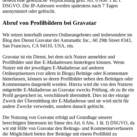
besteht eine gesetzliche Verpflichtung gem. Art. 6 Abs. 1 lit. c
DSGVO. Die IP-Adressen werden spätestens nach 7 Tagen
anonymisiert oder gelöscht.
Abruf von Profilbildern bei Gravatar
Wir setzen innerhalb unseres Onlineangebotes und insbesondere im
Blog den Dienst Gravatar der Automattic Inc., 60 29th Street #343,
San Francisco, CA 94110, USA, ein.
Gravatar ist ein Dienst, bei dem sich Nutzer anmelden und
Profilbilder und ihre E-Mailadressen hinterlegen können. Wenn
Nutzer mit der jeweiligen E-Mailadresse auf anderen
Onlinepräsenzen (vor allem in Blogs) Beiträge oder Kommentare
hinterlassen, können so deren Profilbilder neben den Beiträgen oder
Kommentaren dargestellt werden. Hierzu wird die von den Nutzern
mitgeteilte E-Mailadresse an Gravatar zwecks Prüfung, ob zu ihr ein
Profil gespeichert ist, verschlüsselt übermittelt. Dies ist der einzige
Zweck der Übermittlung der E-Mailadresse und sie wird nicht für
andere Zwecke verwendet, sondern danach gelöscht.
Die Nutzung von Gravatar erfolgt auf Grundlage unserer
berechtigten Interessen im Sinne des Art. 6 Abs. 1 lit. f) DSGVO, da
wir mit Hilfe von Gravatar den Beitrags- und Kommentarverfassern
die Möglichkeit bieten ihre Beiträge mit einem Profilbild zu