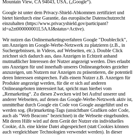
Mountain View, CA 94043, USA, („Google“).
Google ist unter dem Privacy-Shield-Abkommen zertifiziert und
bietet hierdurch eine Garantie, das europäische Datenschutzrecht
einzuhalten (https://www.privacyshield.gov/participant?
id=a2zt000000001L5AAI&status=Active).
Wir nutzen das Onlinemarketingverfahren Google "Doubleclick",
um Anzeigen im Google-Werbe-Netzwerk zu platzieren (z.B., in
Suchergebnissen, in Videos, auf Webseiten, etc.). Double Click
zeichnet sich dadurch aus, dass Anzeigen in Echtzeit anhand
mutmaßlicher Interessen der Nutzer angezeigt werden. Dies erlaubt
uns Anzeigen für und innerhalb unseres Onlineangebotes gezielter
anzuzeigen, um Nutzern nur Anzeigen zu präsentieren, die potentiell
deren Interessen entsprechen. Falls einem Nutzer z.B. Anzeigen für
Produkte angezeigt werden, für die er sich auf anderen
Onlineangeboten interessiert hat, spricht man hierbei vom
„Remarketing“. Zu diesen Zwecken wird bei Aufruf unserer und
anderer Webseiten, auf denen das Google-Werbe-Netzwerk aktiv ist,
unmittelbar durch Google ein Code von Google ausgeführt und es
werden sog. (Re)marketing-Tags (unsichtbare Grafiken oder Code,
auch als "Web Beacons" bezeichnet) in die Webseite eingebunden.
Mit deren Hilfe wird auf dem Gerät der Nutzer ein individuelles
Cookie, d.h. eine kleine Datei abgespeichert (statt Cookies können
auch vergleichbare Technologien verwendet werden). In dieser