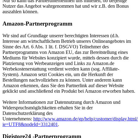
Nur so kann das Partnerunternehmen uns mitteilen, ob derjenige
Nutzer das Angebot wahrgenommen hat und wir z.B. den Bonus
auszahlen können.
Amazon-Partnerprogramm
Wir sind auf Grundlage unserer berechtigten Interessen (d.h.
Interesse am wirtschaftlichem Betrieb unseres Onlineangebotes im
Sinne des Art. 6 Abs. 1 lit. f. DSGVO) Teilnehmer des
Partnerprogramms von Amazon EU, das zur Bereitstellung eines
Mediums für Websites konzipiert wurde, mittels dessen durch die
Platzierung von Werbeanzeigen und Links zu Amazon.de
Werbekostenerstattung verdient werden kann (sog. Affiliate-
System). Amazon setzt Cookies ein, um die Herkunft der
Bestellungen nachvollziehen zu können. Unter anderem kann
Amazon erkennen, dass Sie den Partnerlink auf dieser Website
geklickt und anschließend ein Produkt bei Amazon erworben haben.
Weitere Informationen zur Datennutzung durch Amazon und
Widerspruchsmöglichkeiten erhalten Sie in der
Datenschutzerklärung des
Unternehmens:
http://www.amazon.de/gp/help/customer/display.html/
ie=UTF8&nodeId=3312401
.
Digistore24 -Partnerprogramm