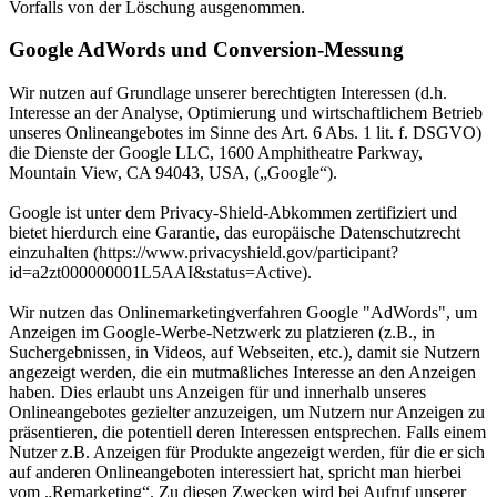
Vorfalls von der Löschung ausgenommen.
Google AdWords und Conversion-Messung
Wir nutzen auf Grundlage unserer berechtigten Interessen (d.h.
Interesse an der Analyse, Optimierung und wirtschaftlichem Betrieb
unseres Onlineangebotes im Sinne des Art. 6 Abs. 1 lit. f. DSGVO)
die Dienste der Google LLC, 1600 Amphitheatre Parkway,
Mountain View, CA 94043, USA, („Google“).
Google ist unter dem Privacy-Shield-Abkommen zertifiziert und
bietet hierdurch eine Garantie, das europäische Datenschutzrecht
einzuhalten (https://www.privacyshield.gov/participant?
id=a2zt000000001L5AAI&status=Active).
Wir nutzen das Onlinemarketingverfahren Google "AdWords", um
Anzeigen im Google-Werbe-Netzwerk zu platzieren (z.B., in
Suchergebnissen, in Videos, auf Webseiten, etc.), damit sie Nutzern
angezeigt werden, die ein mutmaßliches Interesse an den Anzeigen
haben. Dies erlaubt uns Anzeigen für und innerhalb unseres
Onlineangebotes gezielter anzuzeigen, um Nutzern nur Anzeigen zu
präsentieren, die potentiell deren Interessen entsprechen. Falls einem
Nutzer z.B. Anzeigen für Produkte angezeigt werden, für die er sich
auf anderen Onlineangeboten interessiert hat, spricht man hierbei
vom „Remarketing“. Zu diesen Zwecken wird bei Aufruf unserer