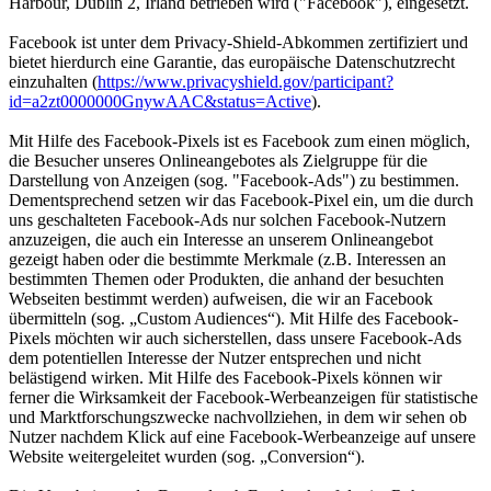
Harbour, Dublin 2, Irland betrieben wird ("Facebook"), eingesetzt.
Facebook ist unter dem Privacy-Shield-Abkommen zertifiziert und
bietet hierdurch eine Garantie, das europäische Datenschutzrecht
einzuhalten (
https://www.privacyshield.gov/participant?
id=a2zt0000000GnywAAC&status=Active
).
Mit Hilfe des Facebook-Pixels ist es Facebook zum einen möglich,
die Besucher unseres Onlineangebotes als Zielgruppe für die
Darstellung von Anzeigen (sog. "Facebook-Ads") zu bestimmen.
Dementsprechend setzen wir das Facebook-Pixel ein, um die durch
uns geschalteten Facebook-Ads nur solchen Facebook-Nutzern
anzuzeigen, die auch ein Interesse an unserem Onlineangebot
gezeigt haben oder die bestimmte Merkmale (z.B. Interessen an
bestimmten Themen oder Produkten, die anhand der besuchten
Webseiten bestimmt werden) aufweisen, die wir an Facebook
übermitteln (sog. „Custom Audiences“). Mit Hilfe des Facebook-
Pixels möchten wir auch sicherstellen, dass unsere Facebook-Ads
dem potentiellen Interesse der Nutzer entsprechen und nicht
belästigend wirken. Mit Hilfe des Facebook-Pixels können wir
ferner die Wirksamkeit der Facebook-Werbeanzeigen für statistische
und Marktforschungszwecke nachvollziehen, in dem wir sehen ob
Nutzer nachdem Klick auf eine Facebook-Werbeanzeige auf unsere
Website weitergeleitet wurden (sog. „Conversion“).