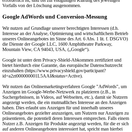
erforderlich ist, sind bis zur endgültigen Klärung des jeweiligen
Vorfalls von der Löschung ausgenommen.
Google AdWords und Conversion-Messung
Wir nutzen auf Grundlage unserer berechtigten Interessen (d.h.
Interesse an der Analyse, Optimierung und wirtschaftlichem Betrieb
unseres Onlineangebotes im Sinne des Art. 6 Abs. 1 lit. f. DSGVO)
die Dienste der Google LLC, 1600 Amphitheatre Parkway,
Mountain View, CA 94043, USA, („Google“).
Google ist unter dem Privacy-Shield-Abkommen zertifiziert und
bietet hierdurch eine Garantie, das europäische Datenschutzrecht
einzuhalten (https://www.privacyshield.gov/participant?
id=a2zt000000001L5AAI&status=Active).
Wir nutzen das Onlinemarketingverfahren Google "AdWords", um
Anzeigen im Google-Werbe-Netzwerk zu platzieren (z.B., in
Suchergebnissen, in Videos, auf Webseiten, etc.), damit sie Nutzern
angezeigt werden, die ein mutmaßliches Interesse an den Anzeigen
haben. Dies erlaubt uns Anzeigen für und innerhalb unseres
Onlineangebotes gezielter anzuzeigen, um Nutzern nur Anzeigen zu
präsentieren, die potentiell deren Interessen entsprechen. Falls einem
Nutzer z.B. Anzeigen für Produkte angezeigt werden, für die er sich
auf anderen Onlineangeboten interessiert hat, spricht man hierbei