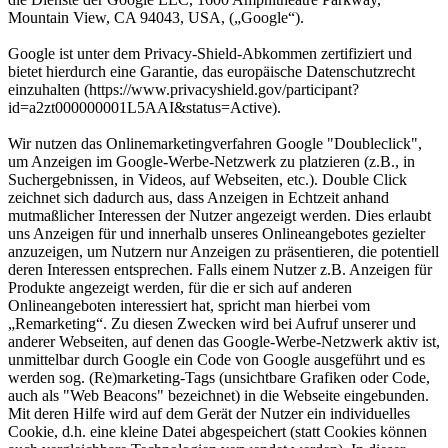
Mountain View, CA 94043, USA, („Google“).
Google ist unter dem Privacy-Shield-Abkommen zertifiziert und
bietet hierdurch eine Garantie, das europäische Datenschutzrecht
einzuhalten (https://www.privacyshield.gov/participant?
id=a2zt000000001L5AAI&status=Active).
Wir nutzen das Onlinemarketingverfahren Google "Doubleclick",
um Anzeigen im Google-Werbe-Netzwerk zu platzieren (z.B., in
Suchergebnissen, in Videos, auf Webseiten, etc.). Double Click
zeichnet sich dadurch aus, dass Anzeigen in Echtzeit anhand
mutmaßlicher Interessen der Nutzer angezeigt werden. Dies erlaubt
uns Anzeigen für und innerhalb unseres Onlineangebotes gezielter
anzuzeigen, um Nutzern nur Anzeigen zu präsentieren, die potentiell
deren Interessen entsprechen. Falls einem Nutzer z.B. Anzeigen für
Produkte angezeigt werden, für die er sich auf anderen
Onlineangeboten interessiert hat, spricht man hierbei vom
„Remarketing“. Zu diesen Zwecken wird bei Aufruf unserer und
anderer Webseiten, auf denen das Google-Werbe-Netzwerk aktiv ist,
unmittelbar durch Google ein Code von Google ausgeführt und es
werden sog. (Re)marketing-Tags (unsichtbare Grafiken oder Code,
auch als "Web Beacons" bezeichnet) in die Webseite eingebunden.
Mit deren Hilfe wird auf dem Gerät der Nutzer ein individuelles
Cookie, d.h. eine kleine Datei abgespeichert (statt Cookies können