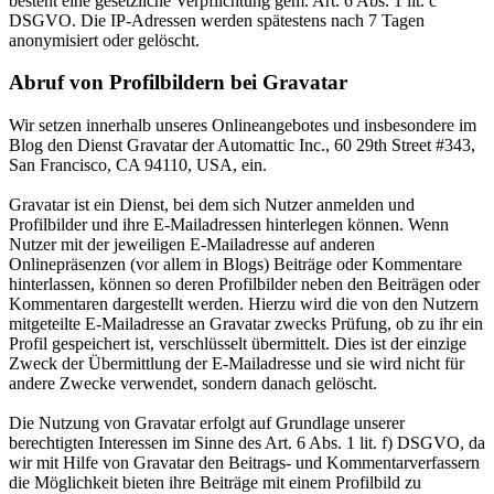
besteht eine gesetzliche Verpflichtung gem. Art. 6 Abs. 1 lit. c
DSGVO. Die IP-Adressen werden spätestens nach 7 Tagen
anonymisiert oder gelöscht.
Abruf von Profilbildern bei Gravatar
Wir setzen innerhalb unseres Onlineangebotes und insbesondere im
Blog den Dienst Gravatar der Automattic Inc., 60 29th Street #343,
San Francisco, CA 94110, USA, ein.
Gravatar ist ein Dienst, bei dem sich Nutzer anmelden und
Profilbilder und ihre E-Mailadressen hinterlegen können. Wenn
Nutzer mit der jeweiligen E-Mailadresse auf anderen
Onlinepräsenzen (vor allem in Blogs) Beiträge oder Kommentare
hinterlassen, können so deren Profilbilder neben den Beiträgen oder
Kommentaren dargestellt werden. Hierzu wird die von den Nutzern
mitgeteilte E-Mailadresse an Gravatar zwecks Prüfung, ob zu ihr ein
Profil gespeichert ist, verschlüsselt übermittelt. Dies ist der einzige
Zweck der Übermittlung der E-Mailadresse und sie wird nicht für
andere Zwecke verwendet, sondern danach gelöscht.
Die Nutzung von Gravatar erfolgt auf Grundlage unserer
berechtigten Interessen im Sinne des Art. 6 Abs. 1 lit. f) DSGVO, da
wir mit Hilfe von Gravatar den Beitrags- und Kommentarverfassern
die Möglichkeit bieten ihre Beiträge mit einem Profilbild zu