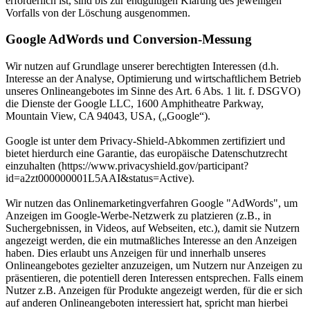
erforderlich ist, sind bis zur endgültigen Klärung des jeweiligen
Vorfalls von der Löschung ausgenommen.
Google AdWords und Conversion-Messung
Wir nutzen auf Grundlage unserer berechtigten Interessen (d.h.
Interesse an der Analyse, Optimierung und wirtschaftlichem Betrieb
unseres Onlineangebotes im Sinne des Art. 6 Abs. 1 lit. f. DSGVO)
die Dienste der Google LLC, 1600 Amphitheatre Parkway,
Mountain View, CA 94043, USA, („Google“).
Google ist unter dem Privacy-Shield-Abkommen zertifiziert und
bietet hierdurch eine Garantie, das europäische Datenschutzrecht
einzuhalten (https://www.privacyshield.gov/participant?
id=a2zt000000001L5AAI&status=Active).
Wir nutzen das Onlinemarketingverfahren Google "AdWords", um
Anzeigen im Google-Werbe-Netzwerk zu platzieren (z.B., in
Suchergebnissen, in Videos, auf Webseiten, etc.), damit sie Nutzern
angezeigt werden, die ein mutmaßliches Interesse an den Anzeigen
haben. Dies erlaubt uns Anzeigen für und innerhalb unseres
Onlineangebotes gezielter anzuzeigen, um Nutzern nur Anzeigen zu
präsentieren, die potentiell deren Interessen entsprechen. Falls einem
Nutzer z.B. Anzeigen für Produkte angezeigt werden, für die er sich
auf anderen Onlineangeboten interessiert hat, spricht man hierbei