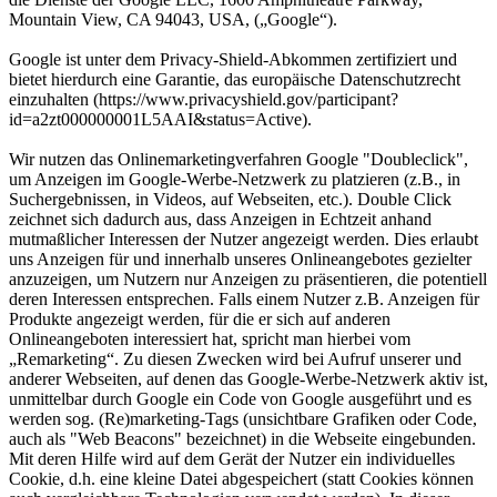
Mountain View, CA 94043, USA, („Google“).
Google ist unter dem Privacy-Shield-Abkommen zertifiziert und
bietet hierdurch eine Garantie, das europäische Datenschutzrecht
einzuhalten (https://www.privacyshield.gov/participant?
id=a2zt000000001L5AAI&status=Active).
Wir nutzen das Onlinemarketingverfahren Google "Doubleclick",
um Anzeigen im Google-Werbe-Netzwerk zu platzieren (z.B., in
Suchergebnissen, in Videos, auf Webseiten, etc.). Double Click
zeichnet sich dadurch aus, dass Anzeigen in Echtzeit anhand
mutmaßlicher Interessen der Nutzer angezeigt werden. Dies erlaubt
uns Anzeigen für und innerhalb unseres Onlineangebotes gezielter
anzuzeigen, um Nutzern nur Anzeigen zu präsentieren, die potentiell
deren Interessen entsprechen. Falls einem Nutzer z.B. Anzeigen für
Produkte angezeigt werden, für die er sich auf anderen
Onlineangeboten interessiert hat, spricht man hierbei vom
„Remarketing“. Zu diesen Zwecken wird bei Aufruf unserer und
anderer Webseiten, auf denen das Google-Werbe-Netzwerk aktiv ist,
unmittelbar durch Google ein Code von Google ausgeführt und es
werden sog. (Re)marketing-Tags (unsichtbare Grafiken oder Code,
auch als "Web Beacons" bezeichnet) in die Webseite eingebunden.
Mit deren Hilfe wird auf dem Gerät der Nutzer ein individuelles
Cookie, d.h. eine kleine Datei abgespeichert (statt Cookies können