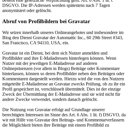
besteht eine gesetzliche Verpflichtung gem. Art. 6 Abs. 1 lit. c
DSGVO. Die IP-Adressen werden spätestens nach 7 Tagen
anonymisiert oder gelöscht.
Abruf von Profilbildern bei Gravatar
Wir setzen innerhalb unseres Onlineangebotes und insbesondere im
Blog den Dienst Gravatar der Automattic Inc., 60 29th Street #343,
San Francisco, CA 94110, USA, ein.
Gravatar ist ein Dienst, bei dem sich Nutzer anmelden und
Profilbilder und ihre E-Mailadressen hinterlegen können. Wenn
Nutzer mit der jeweiligen E-Mailadresse auf anderen
Onlinepräsenzen (vor allem in Blogs) Beiträge oder Kommentare
hinterlassen, können so deren Profilbilder neben den Beiträgen oder
Kommentaren dargestellt werden. Hierzu wird die von den Nutzern
mitgeteilte E-Mailadresse an Gravatar zwecks Prüfung, ob zu ihr ein
Profil gespeichert ist, verschlüsselt übermittelt. Dies ist der einzige
Zweck der Übermittlung der E-Mailadresse und sie wird nicht für
andere Zwecke verwendet, sondern danach gelöscht.
Die Nutzung von Gravatar erfolgt auf Grundlage unserer
berechtigten Interessen im Sinne des Art. 6 Abs. 1 lit. f) DSGVO, da
wir mit Hilfe von Gravatar den Beitrags- und Kommentarverfassern
die Möglichkeit bieten ihre Beiträge mit einem Profilbild zu