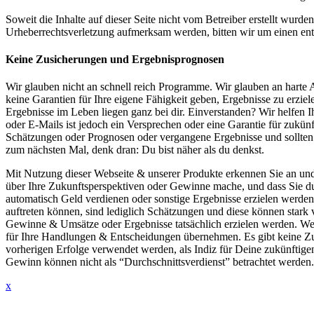
Soweit die Inhalte auf dieser Seite nicht vom Betreiber erstellt wurde
Urheberrechtsverletzung aufmerksam werden, bitten wir um einen en
Keine Zusicherungen und Ergebnisprognosen
Wir glauben nicht an schnell reich Programme. Wir glauben an harte
keine Garantien für Ihre eigene Fähigkeit geben, Ergebnisse zu erzie
Ergebnisse im Leben liegen ganz bei dir. Einverstanden? Wir helfen I
oder E-Mails ist jedoch ein Versprechen oder eine Garantie für zukün
Schätzungen oder Prognosen oder vergangene Ergebnisse und sollten ni
zum nächsten Mal, denk dran: Du bist näher als du denkst.
Mit Nutzung dieser Webseite & unserer Produkte erkennen Sie an un
über Ihre Zukunftsperspektiven oder Gewinne mache, und dass Sie du
automatisch Geld verdienen oder sonstige Ergebnisse erzielen werde
auftreten können, sind lediglich Schätzungen und diese können stark 
Gewinne & Umsätze oder Ergebnisse tatsächlich erzielen werden. Wenn
für Ihre Handlungen & Entscheidungen übernehmen. Es gibt keine Zu
vorherigen Erfolge verwendet werden, als Indiz für Deine zukünftig
Gewinn können nicht als “Durchschnittsverdienst” betrachtet werden.
x