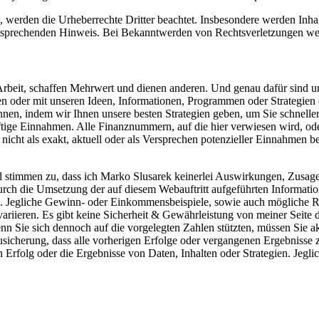
n, werden die Urheberrechte Dritter beachtet. Insbesondere werden Inhal
tsprechenden Hinweis. Bei Bekanntwerden von Rechtsverletzungen wer
 Arbeit, schaffen Mehrwert und dienen anderen. Und genau dafür sind 
len oder mit unseren Ideen, Informationen, Programmen oder Strategien
hnen, indem wir Ihnen unsere besten Strategien geben, um Sie schneller
ftige Einnahmen. Alle Finanznummern, auf die hier verwiesen wird, oder
cht als exakt, aktuell oder als Versprechen potenzieller Einnahmen be
d stimmen zu, dass ich Marko Slusarek keinerlei Auswirkungen, Zusag
rch die Umsetzung der auf diesem Webauftritt aufgeführten Informatio
n. Jegliche Gewinn- oder Einkommensbeispiele, sowie auch mögliche R
variieren. Es gibt keine Sicherheit & Gewährleistung von meiner Seite 
 Sie sich dennoch auf die vorgelegten Zahlen stützten, müssen Sie ak
sicherung, dass alle vorherigen Erfolge oder vergangenen Ergebniss
en Erfolg oder die Ergebnisse von Daten, Inhalten oder Strategien. J