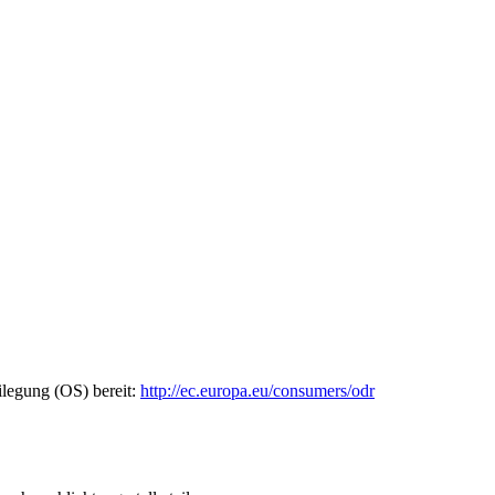
ilegung (OS) bereit:
http://ec.europa.eu/consumers/odr