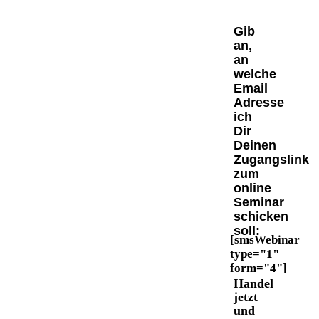
Gib
an,
an
welche
Email
Adresse
ich
Dir
Deinen
Zugangslink
zum
online
Seminar
schicken
soll:
[smsWebinar
type="1"
form="4"]
Handel
jetzt
und