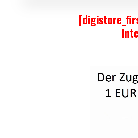
[digistore_fi
Int