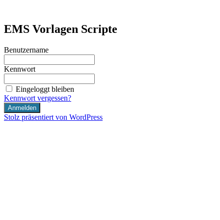
Zum
Inhalt
internet-marketing.coach
Just another WordPress site
springen
EMS Vorlagen Scripte
Benutzername
Kennwort
Eingeloggt bleiben
Kennwort vergessen?
Stolz präsentiert von WordPress