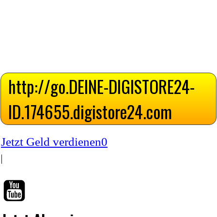
http://go.DEINE-DIGISTORE24-
ID
.
174655.digistore24.com
Jetzt Geld verdienen
0