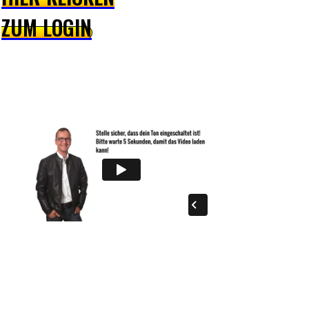
ZUM LOGIN
Warte bevor Du gehst! Schaue noch schnell das
kurze Video und verdiene noch heute Geld im
Internet!