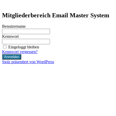
Zum
Inhalt
internet-marketing.coach
Just another WordPress site
springen
Mitgliederbereich Email Master System
Benutzername
Kennwort
Eingeloggt bleiben
Kennwort vergessen?
Stolz präsentiert von WordPress