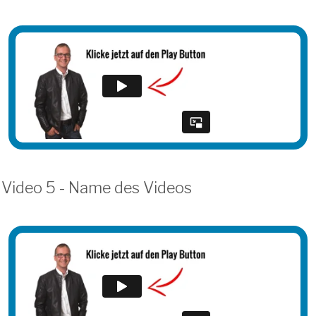
Video 5 - Name des Videos