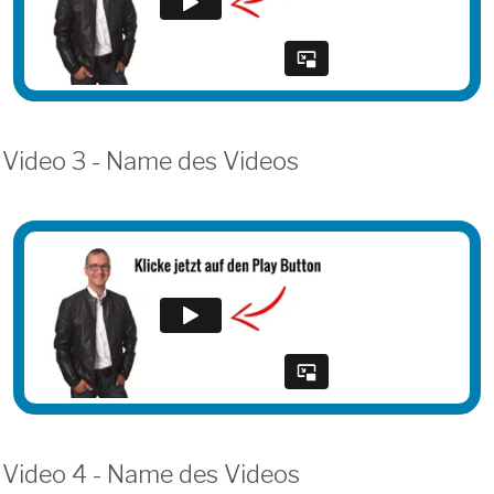
Video 3 - Name des Videos
Video 4 - Name des Videos