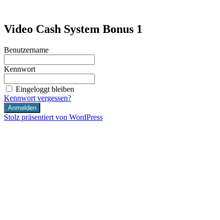
Zum
Inhalt
internet-marketing.coach
Just another WordPress site
springen
Video Cash System Bonus 1
Benutzername
Kennwort
Eingeloggt bleiben
Kennwort vergessen?
Stolz präsentiert von WordPress