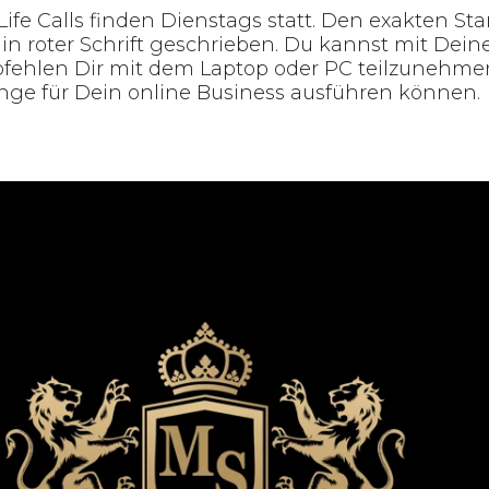
 Life Calls finden Dienstags statt. Den exakten Sta
 in roter Schrift geschrieben. Du kannst mit De
pfehlen Dir mit dem Laptop oder PC teilzunehmen
nge für Dein online Business ausführen können.